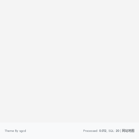
Theme By
sgcd
Processed:
0.012
, SQL:
20
|
网站地图