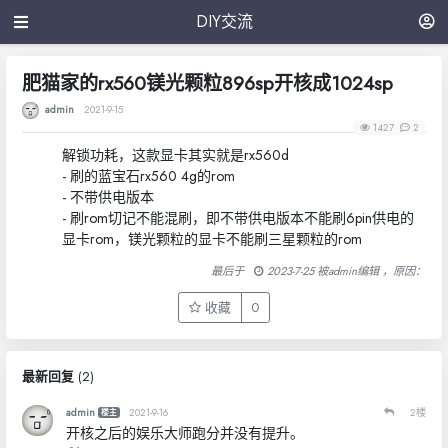
DIY交流
肥猫家的rx560镁光颗粒896sp开核成1024sp
admin
2021-9-15
1427
2
解锁功耗，这款显卡其实就是rx560d
- 刷的蓝宝石rx560 4g的rom
- 不带供电版本
- 刷rom切记不能混刷，即不带供电版本不能刷6pin供电的
显卡rom，镁光颗粒的显卡不能刷三星颗粒的rom
最后于
2023-7-25 被admin编辑 ，原因：
收藏
0
最新回复
(
2
)
admin
2021-9-16
2
楼
楼主
开核之后的娱乐大师跑分并没有提升。