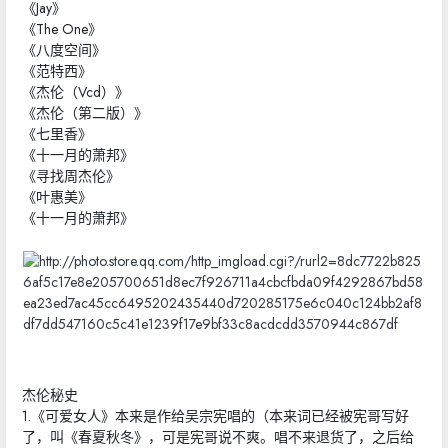
《Jay》
《The One》
《八度空间》
《范特西》
《杰伦（Vcd）》
《杰伦（第二版）》
《七里香》
《十一月的萧邦》
《寻找周杰伦》
《叶惠美》
《十一月的萧邦》
杰伦秘史
1.《可爱女人》本来是作给吴宗宪唱的（本来词已经被宪哥写好
了，叫《春夏秋冬》，可是宪哥说不爽。唱不来退货了，之后给