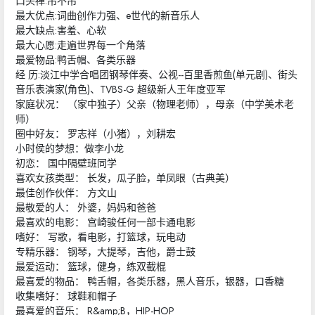
口头禅:吊不吊
最大优点:词曲创作力强、e世代的新音乐人
最大缺点:害羞、心软
最大心愿:走遍世界每一个角落
最爱物品:鸭舌帽、各类乐器
经 历:淡江中学合唱团钢琴伴奏、公视--百里香煎鱼(单元剧)、街头
音乐表演家(角色)、TVBS-G 超级新人王年度亚军
家庭状况： （家中独子）父亲（物理老师），母亲（中学美术老
师）
圈中好友： 罗志祥（小猪），刘耕宏
小时侯的梦想：做李小龙
初恋： 国中隔壁班同学
喜欢女孩类型： 长发，瓜子脸，单凤眼（古典美）
最佳创作伙伴： 方文山
最敬爱的人： 外婆，妈妈和爸爸
最喜欢的电影： 宫崎骏任何一部卡通电影
嗜好： 写歌，看电影，打篮球，玩电动
专精乐器： 钢琴，大提琴，吉他，爵士鼓
最爱运动： 篮球，健身，练双截棍
最喜爱的物品： 鸭舌帽，各类乐器，黑人音乐，银器，口香糖
收集嗜好： 球鞋和帽子
最喜爱的音乐： R&amp;B，HIP-HOP