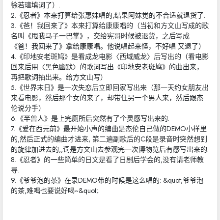
徐若瑄填词了）.
2.《忍者》本来打算给张惠妹唱的,结果阿妹觉的不合适就退货了.
3.《爸！我回来了》本来打算给康康唱的（当初和方文山写成的歌
名叫《甩我马子一巴掌》，交给宪哥时候被退货，之后写成
《爸！我回来了》拿给康康唱。他说唱起来怪，不好唱 又退了）
4.《印地安老斑鸠》是看成龙电影〈西域威龙〉后写出的（看电影
回来后用〈黑色幽默〉的歌词写出《印地安老斑鸠》的曲出来，
再把歌词抽出来。给方文山写）
5.《世界末日》是一次失恋后立即回家写出来（那一天约女朋友出
来看电影，然后那个女的来了，却带住另一个男人来，然后跟杰
伦说分手）
6.《半兽人》是上完厕所后突然有了个灵感写出来的.
7.《爱在西元前》最开始小声的编曲是杰伦自己做的DEMO小样里
的,然后正式的编曲才进来, 第二遍副歌后的C段是录音时突然想到
的旋律加进去的,,词是方文山去参观完一次博物览后有感写出来的.
8.《忍者》的一些简单的日文是看了日剧后学会的,没有请老师教
导.
9.《爷爷泡的茶》在录DEMO带的时候是这么唱的: &quot;爷爷泡
的茶,难喝也要说好喝~&quot;.