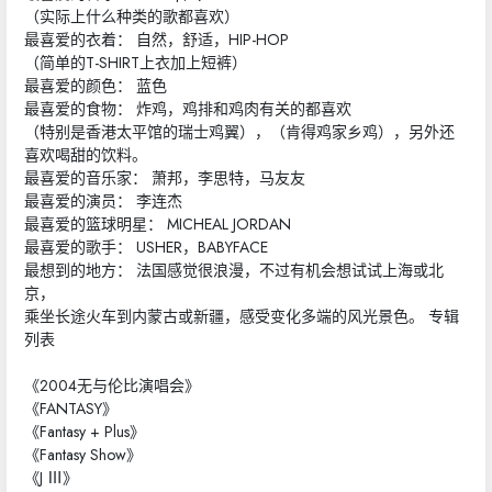
（实际上什么种类的歌都喜欢）
最喜爱的衣着： 自然，舒适，HIP-HOP
（简单的T-SHIRT上衣加上短裤）
最喜爱的颜色： 蓝色
最喜爱的食物： 炸鸡，鸡排和鸡肉有关的都喜欢
（特别是香港太平馆的瑞士鸡翼），（肯得鸡家乡鸡），另外还
喜欢喝甜的饮料。
最喜爱的音乐家： 萧邦，李思特，马友友
最喜爱的演员： 李连杰
最喜爱的篮球明星： MICHEAL JORDAN
最喜爱的歌手： USHER，BABYFACE
最想到的地方： 法国感觉很浪漫，不过有机会想试试上海或北
京，
乘坐长途火车到内蒙古或新疆，感受变化多端的风光景色。
专辑
列表
《2004无与伦比演唱会》
《FANTASY》
《Fantasy + Plus》
《Fantasy Show》
《J Ⅲ》