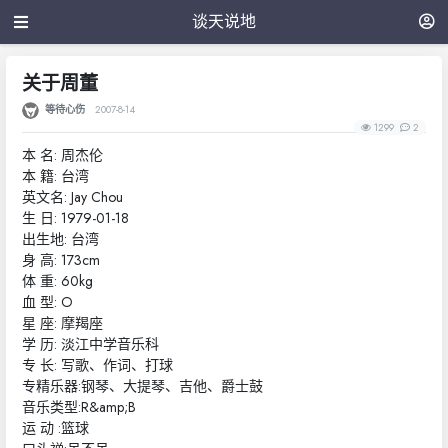
谈天说地
关于周董
等待心伤
2007-8-14
1299
2
本 名: 周杰伦
本 籍: 台湾
英文名: Jay Chou
生 日: 1979-01-18
出生地: 台湾
身 高: 173cm
体 重: 60kg
血 型: O
星 座: 摩羯座
学 历: 淡江中学音乐科
专 长: 写歌、作词、打球
专精乐器:钢琴、大提琴、吉他、爵士鼓
音乐类型:R&amp;B
运 动 :篮球