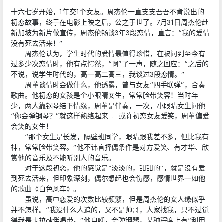
十六七岁开始，1年交1个女友。周杰伦一直支支吾吾不肯说出的
初恋故事，终于在电影上映之后，公之于世了。7月31日周杰伦赴
新加坡为新片做宣传，周杰伦畅谈3年3段恋情，直言：“我的爱情
没有死去活来！”
周杰伦认为，学生时代的爱情最值得珍惜，在被问到至今有
过多少次恋情时，他有点愕然，“啊”了一声，随之回应：“之后的
不说，说学生时代的，高一高二高三，我谈过3段恋情。”
周董谈情时会做什么，他透露，曾与女友“四手联弹”，合奏
歌曲。他初恋的女孩是个小眼睛女生，常常脸带笑容！当时年
少，两人靠钢琴结下情缘，周董是伴奏，一次，小眼睛女生问他
“你会弹钢琴？”就这样熟络起来……或许初恋女友爱笑，周董偏爱
会笑的女生！
“那个女生是长发，隔壁班同学，眼睛跟我差不多，但比我有
神，常常脸带笑容。”他不讳言择偶条件是对方爱笑、有才华、欣
赏他的音乐及不能听别人的音乐。
对于这段初恋，他的感觉是“淡淡的，甜甜的”，就是没有爱
到死去活来，但印象深刻，偶尔想起也会伤感，感情世界一如他
的歌曲《白色风车》。
虽说，高中恋爱的次数比较频繁，但是周杰伦的女人缘似乎
并不怎样。“我没什么人追的，又不是帅哥，人家找我，只不过觉
得我是卡拉ok伴唱带。”他自嘲，会弹钢琴，某种程度上有“利用